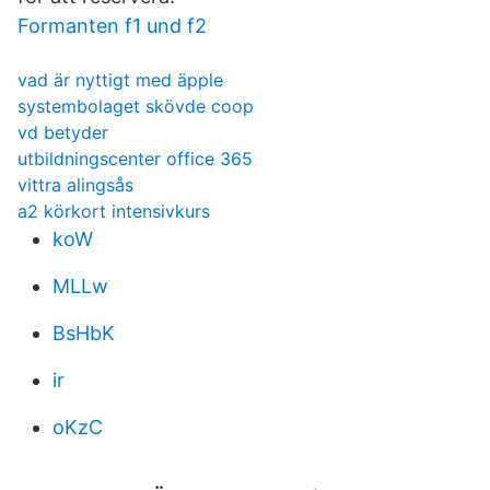
Formanten f1 und f2
vad är nyttigt med äpple
systembolaget skövde coop
vd betyder
utbildningscenter office 365
vittra alingsås
a2 körkort intensivkurs
koW
MLLw
BsHbK
ir
oKzC