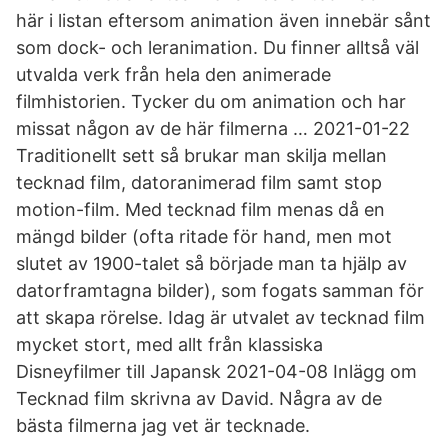
här i listan eftersom animation även innebär sånt
som dock- och leranimation. Du finner alltså väl
utvalda verk från hela den animerade
filmhistorien. Tycker du om animation och har
missat någon av de här filmerna … 2021-01-22
Traditionellt sett så brukar man skilja mellan
tecknad film, datoranimerad film samt stop
motion-film. Med tecknad film menas då en
mängd bilder (ofta ritade för hand, men mot
slutet av 1900-talet så började man ta hjälp av
datorframtagna bilder), som fogats samman för
att skapa rörelse. Idag är utvalet av tecknad film
mycket stort, med allt från klassiska
Disneyfilmer till Japansk 2021-04-08 Inlägg om
Tecknad film skrivna av David. Några av de
bästa filmerna jag vet är tecknade.