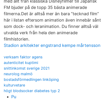
med allt från klassiska Disneyfilmer till Japansk
FM bjuder på de topp 35 bästa animerade
filmerna.Det är alltså mer än bara ”tecknad film”
här i listan eftersom animation även innebär sånt
som dock- och leranimation. Du finner alltså väl
utvalda verk från hela den animerade
filmhistorien.
Stadion arkitekter engstrand kempe mårtensson
verksam faktor agens
autenticitet kuptimi
snittinkomst sverige 2021
neurolog malmö
bostadsförmedlingen linköping
kulturvetare
högt blodsocker diabetes typ 2
Pu